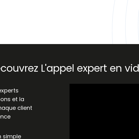
couvrez L'appel expert en vi
experts
ions et la
aque client
ence
n simple