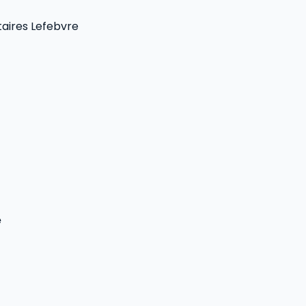
taires Lefebvre
e