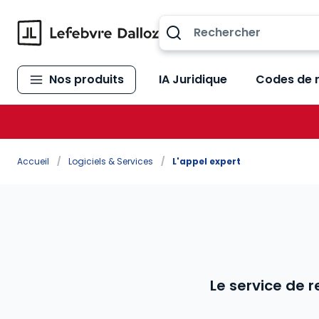
Allez au contenu
Nos produits
IA Juridique
Codes de 
Accueil
/
Logiciels & Services
/
L'appel expert
Le service de 