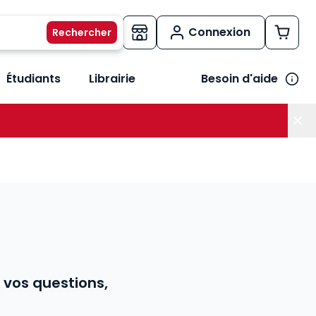
Connexion
Étudiants
Librairie
Besoin d'aide
os métiers
her le sous-menu Vos besoins
t
 vos questions,